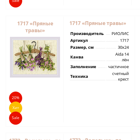
Sale
1717 «Пряные травы»
1717 «Пряные
травы»
Производитель
РИОЛИС
Артикул
1717
Размер, см
30х24
Aida 14
Канва
лён
Заполнение
частичное
счетный
Техника
крест
20%
Хит
Sale