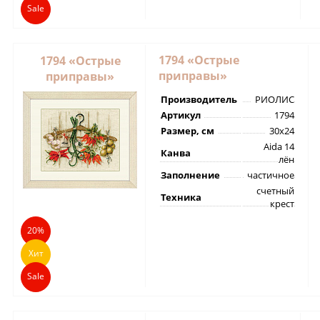
Sale
1794 «Острые
1794 «Острые
приправы»
приправы»
Производитель
РИОЛИС
Артикул
1794
Размер, см
30х24
Aida 14
Канва
лён
Заполнение
частичное
счетный
Техника
крест
20%
Хит
Sale