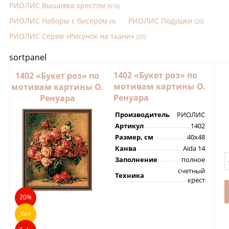
РИОЛИС Вышивка крестом
(616)
РИОЛИС Наборы с бисером
РИОЛИС Подушки
(4)
(20)
РИОЛИС Серия «Рисунок на ткани»
(25)
sortpanel
1402 «Букет роз» по
1402 «Букет роз» по
мотивам картины О.
мотивам картины О.
Ренуара
Ренуара
Производитель
РИОЛИС
Артикул
1402
Размер, см
40х48
Канва
Aida 14
Заполнение
полное
счетный
Техника
крест
20%
Хит