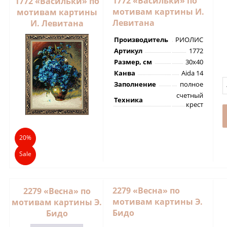
1772 «Васильки» по
1772 «Васильки» по
мотивам картины И.
мотивам картины
Левитана
И. Левитана
Производитель
РИОЛИС
Артикул
1772
Размер, см
30х40
Канва
Aida 14
Заполнение
полное
счетный
Техника
крест
20%
Sale
2279 «Весна» по
2279 «Весна» по
мотивам картины Э.
мотивам картины Э.
Бидо
Бидо