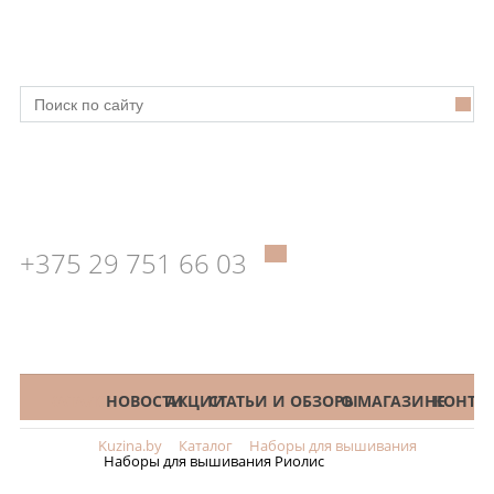
+375 29 751 66 03
КАТАЛОГ
НОВОСТИ
АКЦИИ
СТАТЬИ И ОБЗОРЫ
О МАГАЗИНЕ
КОНТА
Kuzina.by
Каталог
Наборы для вышивания
Меню
Наборы для вышивания Риолис