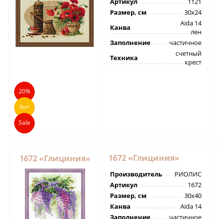
Артикул
1121
Размер, см
30х24
Aida 14
Канва
лен
Заполнение
частичное
счетный
Техника
крест
20%
Хит
Sale
1672 «Глициния»
1672 «Глициния»
Производитель
РИОЛИС
Артикул
1672
Размер, см
30х40
Канва
Aida 14
Заполнение
частичное