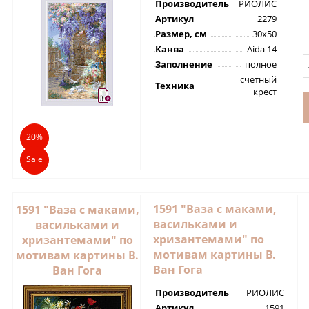
Производитель
РИОЛИС
Артикул
2279
Размер, см
30х50
Канва
Aida 14
Заполнение
полное
счетный
Техника
крест
20%
Sale
1591 "Ваза с маками,
1591 "Ваза с маками,
васильками и
васильками и
хризантемами" по
хризантемами" по
мотивам картины В.
мотивам картины В.
Ван Гога
Ван Гога
Производитель
РИОЛИС
Артикул
1591