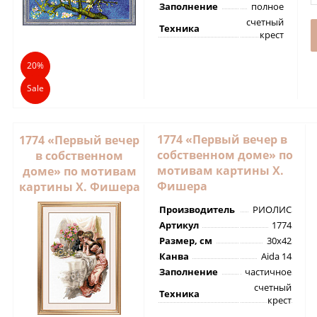
Заполнение
полное
счетный
Техника
крест
20%
Sale
1774 «Первый вечер в
1774 «Первый вечер
собственном доме» по
в собственном
мотивам картины Х.
доме» по мотивам
Фишера
картины Х. Фишера
Производитель
РИОЛИС
Артикул
1774
Размер, см
30х42
Канва
Aida 14
Заполнение
частичное
счетный
Техника
крест