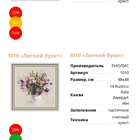
крест
20%
Хит
Sale
1010 «Летний букет»
1010 «Летний букет»
Производитель
РИОЛИС
Артикул
1010
Размер, см
48х48
14 Rustico
Aida
Канва
Zweigart
лён
Заполнение
частичное
счетный
Техника
крест
20%