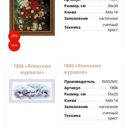
Размер, см
30х30
Канва
Aida 14
Заполнение
частичное
счетный
Техника
крест
20%
Sale
1806 «Японские
1806 «Японские
журавли»
журавли»
Производитель
РИОЛИС
Артикул
1806
Размер, см
55х25
Канва
Aida 14
Заполнение
частичное
счетный
Техника
крест