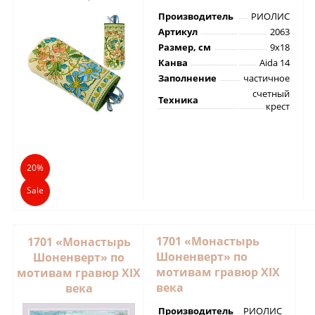
Производитель
РИОЛИС
Артикул
2063
Размер, см
9х18
Канва
Aida 14
Заполнение
частичное
счетный
Техника
крест
20%
Sale
1701 «Монастырь
1701 «Монастырь
Шоненверт» по
Шоненверт» по
мотивам гравюр XIX
мотивам гравюр XIX
века
века
Производитель
РИОЛИС