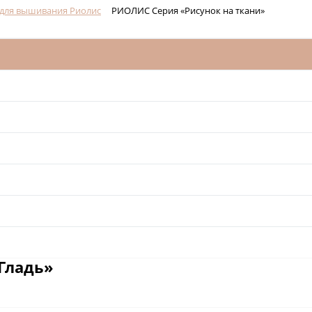
для вышивания Риолис
РИОЛИС Серия «Рисунок на ткани»
Гладь»