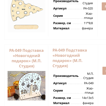
Производитель
Студия
Артикул
РА-020
Жар-
Серия
птица
Размер, см
11*8;8
Материал
фанера
РА-049 Подставка
РА-049 Подставка
«Новогодний
«Новогодний
подарок» (М.П.
подарок» (М.П.
Студия)
Студия)
М.П.
Производитель
Студия
Артикул
РА-049
Жар-
Серия
птица
Размер, см
14х13х5
Материал
фанера