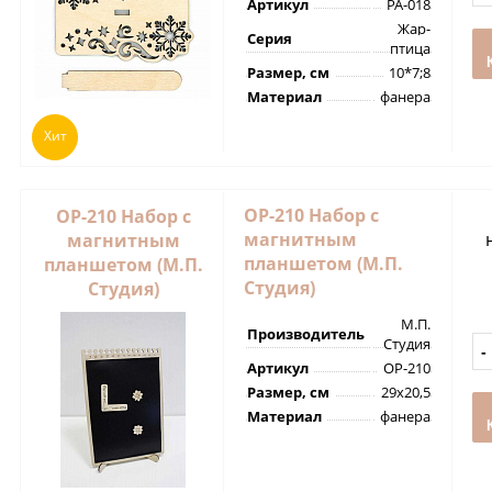
Артикул
РА-018
Жар-
Серия
птица
Размер, см
10*7;8
Материал
фанера
Хит
ОР-210 Набор с
ОР-210 Набор с
магнитным
магнитным
планшетом (М.П.
планшетом (М.П.
Студия)
Студия)
М.П.
Производитель
Студия
Артикул
ОР-210
Размер, см
29х20,5
Материал
фанера