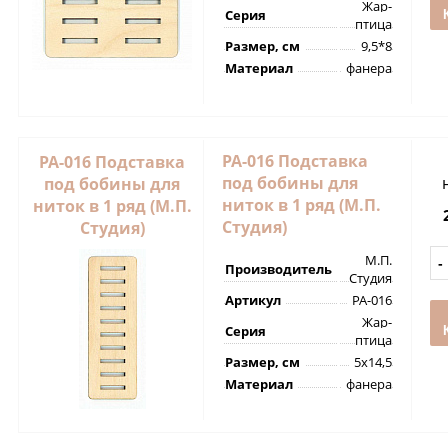
Жар-
Серия
птица
Размер, см
9,5*8
Материал
фанера
РА-016 Подставка
РА-016 Подставка
под бобины для
под бобины для
ниток в 1 ряд (М.П.
ниток в 1 ряд (М.П.
Студия)
Студия)
М.П.
Производитель
Студия
Артикул
РА-016
Жар-
Серия
птица
Размер, см
5х14,5
Материал
фанера