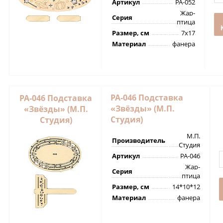
Артикул
РА-052
Жар-
Серия
птица
Размер, см
7х17
Материал
фанера
РА-046 Подставка
РА-046 Подставка
«Звёзды» (М.П.
«Звёзды» (М.П.
Студия)
Студия)
М.П.
Производитель
Студия
Артикул
РА-046
Жар-
Серия
птица
Размер, см
14*10*12
Материал
фанера