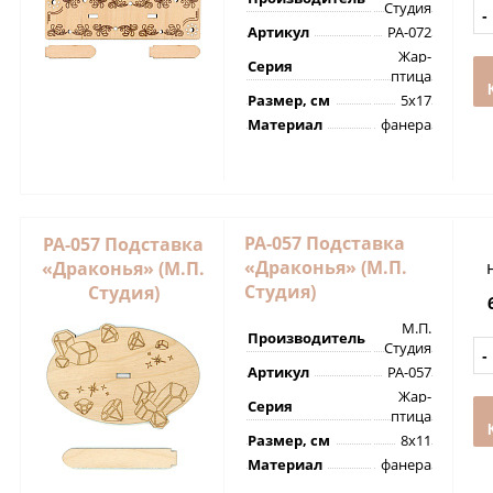
Студия
Артикул
РА-072
Жар-
Серия
птица
Размер, см
5х17
Материал
фанера
РА-057 Подставка
РА-057 Подставка
«Драконья» (М.П.
«Драконья» (М.П.
Студия)
Студия)
М.П.
Производитель
Студия
Артикул
РА-057
Жар-
Серия
птица
Размер, см
8х11
Материал
фанера