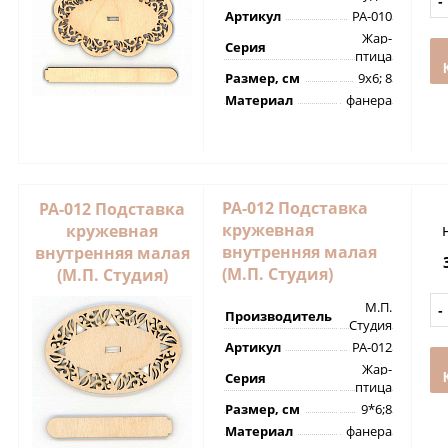
Артикул
РА-010
Жар-
Серия
птица
Размер, см
9х6; 8
Материал
фанера
РА-012 Подставка
РА-012 Подставка
кружевная
кружевная
внутренняя малая
внутренняя малая
(М.П. Студия)
(М.П. Студия)
М.П.
Производитель
Студия
Артикул
РА-012
Жар-
Серия
птица
Размер, см
9*6;8
Материал
фанера