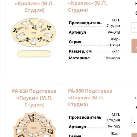
«Кролик» (М.П.
«Кролик» (М.П.
Студия)
Студия)
М.П.
Производитель
Студия
Артикул
РА-048
Жар-
Серия
птица
Размер, см
7х11
Материал
фанера
РА-060 Подставка
РА-060 Подставка
«Пауки» (М.П.
«Пауки» (М.П.
Студия)
Студия)
М.П.
Производитель
Студия
Артикул
РА-060
Жар-
Серия