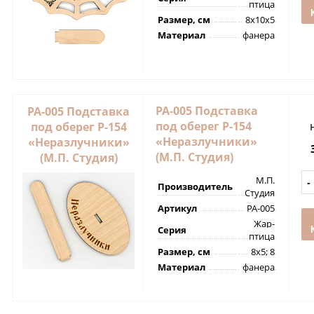
птица
Размер, см
8х10х5
Материал
фанера
РА-005 Подставка
РА-005 Подставка
под оберег Р-154
под оберег Р-154
«Неразлучники»
«Неразлучники»
(М.П. Студия)
(М.П. Студия)
М.П.
Производитель
Студия
Артикул
РА-005
Жар-
Серия
птица
Размер, см
8х5; 8
Материал
фанера