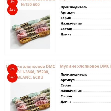
8%
№150-600
Производитель
Sale
Артикул
Серия
Назначение
Состав
Длина
Мулине хлопковое DMC №
Мулине хлопковое DMC
8%
№3011-3866, B5200,
Производитель
BLANC, ECRU
Sale
Артикул
Серия
Назначение
Состав
Длина