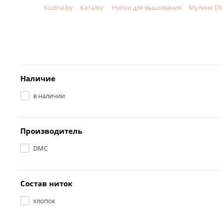
Kuzina.by
Каталог
Нитки для вышивания
Мулине D
Меню
Наличие
в наличии
Производитель
DMC
Состав ниток
хлопок