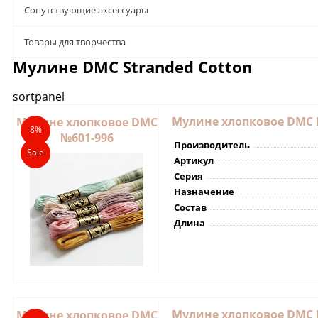
Сопутствующие аксессуары
Товары для творчества
Мулине DMC Stranded Cotton
sortpanel
Мулине хлопковое DMC 
Мулине хлопковое DMC
8%
№601-996
Производитель
Sale
Артикул
Серия
Назначение
Состав
Длина
Мулине хлопковое DMC 
Мулине хлопковое DMC