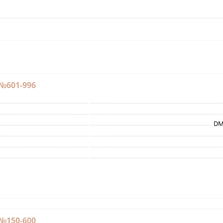
№601-996
DM
№150-600