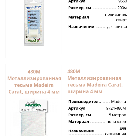
Артикул
9660
Размер, см
200м
поливинил,
Материал
спирт
Назначение
для шитья
480M
480M
Металлизированная
Металлизированная
тесьма Madeira Carat,
тесьма Madeira
ширина 4 мм
Carat, ширина 4 мм
Производитель
Madeira
Артикул
9724-480M
Размер, см
5 метров
Материал
полиэстер
для
Назначение
вышивания