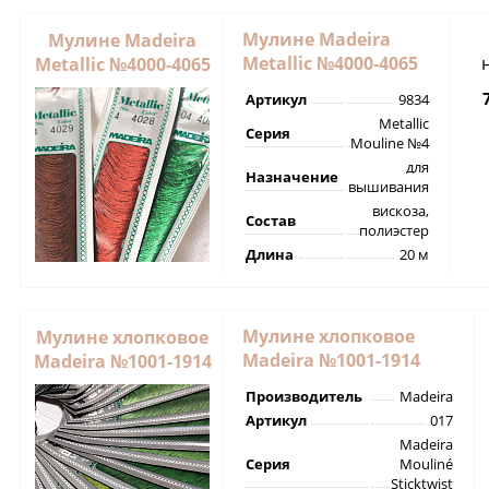
Мулине Madeira
Мулине Madeira
Metallic №4000-4065
Metallic №4000-4065
Артикул
9834
Metallic
Серия
Mouline №4
для
Назначение
вышивания
вискоза,
Состав
полиэстер
Длина
20 м
Мулине хлопковое
Мулине хлопковое
Madeira №1001-1914
Madeira №1001-1914
Производитель
Madeira
Артикул
017
Madeira
Серия
Mouliné
Sticktwist