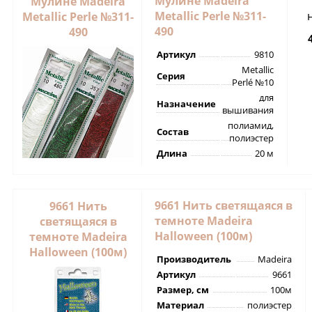
Мулине Madeira
Мулине Madeira
Metallic Perle №311-
Metallic Perle №311-
490
490
Артикул
9810
Metallic
Серия
Perlé №10
для
Назначение
вышивания
полиамид,
Состав
полиэстер
Длина
20 м
9661 Нить светящаяся в
9661 Нить
темноте Madeira
светящаяся в
Halloween (100м)
темноте Madeira
Halloween (100м)
Производитель
Madeira
Артикул
9661
Размер, см
100м
Материал
полиэстер