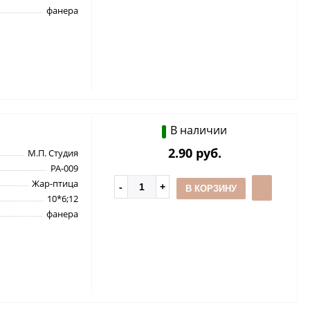
фанера
В наличии
2.90 руб.
М.П. Студия
РА-009
Жар-птица
В КОРЗИНУ
10*6;12
фанера