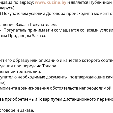
одавца по адресу:
www.kuzina.by
и является Публичной
ларусь).
) Покупателем условий Договора происходит в момент ос
ершения Заказа Покупателем.
ин, Покупатель принимает и соглашается со всеми услов
тия Продавцом Заказа.
вует его образцу или описанию и качество которого соо
едения при передаче Товара.
менений третьих лиц.
окупателю необходимые документы, подтверждающие каче
ем).
ток с момента возникновения обстоятельств непреодолим
а за приобретаемый Товар путем дистанционного перечи
оговоре и Заказе.