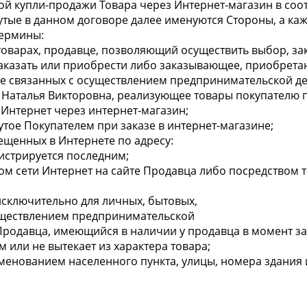
ой купли-продажи Товара через Интернет-магазин в соо
утые в данном договоре далее именуются Стороны, а каж
термины:
оварах, продавце, позволяющий осуществить выбор, зак
заказать или приобрести либо заказывающее, приобрет
не связанных с осуществлением предпринимательской де
Наталья Викторовна, реализующее товары покупателю п
Интернет через интернет-магазин;
утое Покупателем при заказе в интернет-магазине;
ещенных в Интернете по адресу:
истрируется последним;
ом сети Интернет на сайте Продавца либо посредством т
исключительно для личных, бытовых,
существлением предпринимательской
 Продавца, имеющийся в наличии у продавца в момент з
 или не вытекает из характера товара;
именованием населенного пункта, улицы, номера здания