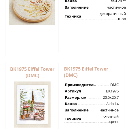
Канва
лён 28 ct
Заполнение
частичное
декоративный
Техника
шов
BK1975 Eiffel Tower
BK1975 Eiffel Tower
(DMC)
(DMC)
Производитель
DMC
Артикул
BK1975
Размер, см
20,5х25,7
Канва
Aida 14
Заполнение
частичное
счетный
Техника
крест