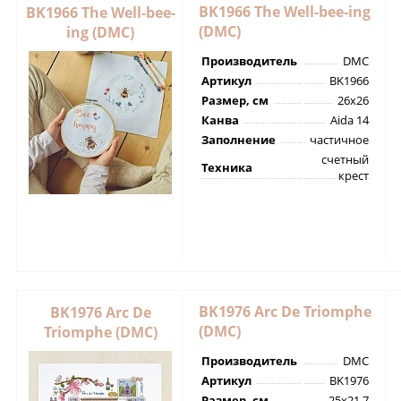
BK1966 The Well-bee-ing
BK1966 The Well-bee-
(DMC)
ing (DMC)
Производитель
DMC
Артикул
BK1966
Размер, см
26х26
Канва
Aida 14
Заполнение
частичное
счетный
Техника
крест
BK1976 Arc De Triomphe
BK1976 Arc De
(DMC)
Triomphe (DMC)
Производитель
DMC
Артикул
BK1976
Размер, см
25х21,7