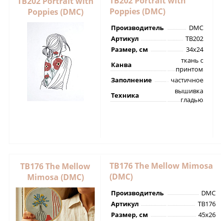
TB202 Portrait with
TB202 Portrait with
Poppies (DMC)
Poppies (DMC)
Производитель
DMC
Артикул
TB202
Размер, см
34х24
ткань с
Канва
принтом
Заполнение
частичное
вышивка
Техника
гладью
TB176 The Mellow Mimosa
TB176 The Mellow
(DMC)
Mimosa (DMC)
Производитель
DMC
Артикул
TB176
Размер, см
45х26