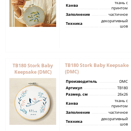
ткань с
Канва
принтом
Заполнение
частичное
декоративный
Техника
шов
TB180 Stork Baby Keepsake
TB180 Stork Baby
(DMC)
Keepsake (DMC)
Производитель
DMC
Артикул
TB180
Размер, см
26х26
ткань с
Канва
принтом
Заполнение
частичное
декоративный
Техника
шов