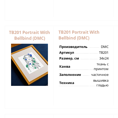
TB201 Portrait With
TB201 Portrait With
Bellbind (DMC)
Bellbind (DMC)
Производитель
DMC
Артикул
TB201
Размер, см
34х24
ткань с
Канва
принтом
Заполнение
частичное
вышивка
Техника
гладью