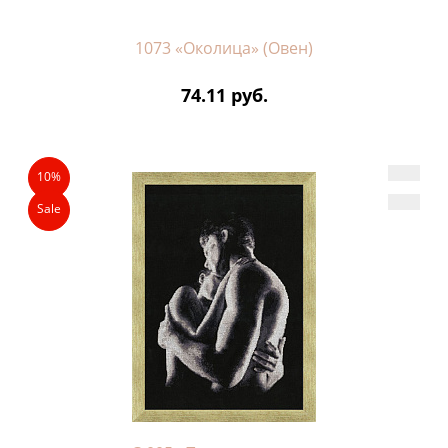
1073 «Околица» (Овен)
74.11 руб.
10%
Sale