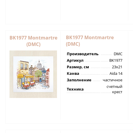
BK1977 Montmartre
BK1977 Montmartre
(DMC)
(DMC)
Производитель
DMC
Артикул
BK1977
Размер, см
23х21
Канва
Aida 14
Заполнение
частичное
счетный
Техника
крест