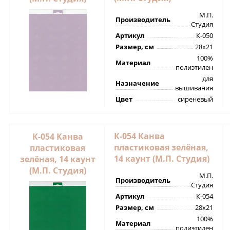
М.П.
Производитель
Студия
Артикул
К-050
Размер, см
28х21
100%
Материал
полиэтилен
для
Назначение
вышивания
Цвет
сиреневый
К-054 Канва
К-054 Канва
пластиковая зелёная,
пластиковая
14 каунт (М.П. Студия)
зелёная, 14 каунт
(М.П. Студия)
М.П.
Производитель
Студия
Артикул
К-054
Размер, см
28х21
100%
Материал
полиэтилен