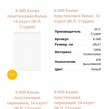
К-040 Канва
К-040 Канва
пластиковая белая, 14
пластиковая белая,
каунт (М.П. Студия)
14 каунт (М.П.
Студия)
М.П.
Производитель
Студия
Артикул
К-040
Размер, см
28х21
100%
Материал
полиэтилен
для
Назначение
вышивания
Цвет
белый
Хит
К-050 Канва
К-050 Канва
пластиковая
пластиковая
сиреневая, 14 каунт
сиреневая, 14 каунт
(М.П. Студия)
(М.П. Студия)