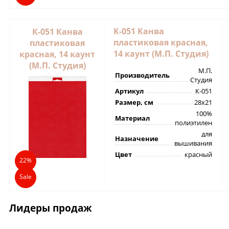
К-051 Канва
К-051 Канва
пластиковая красная,
пластиковая
14 каунт (М.П. Студия)
красная, 14 каунт
(М.П. Студия)
М.П.
Производитель
Студия
Артикул
К-051
Размер, см
28х21
100%
Материал
полиэтилен
для
Назначение
вышивания
Цвет
красный
22%
Sale
Лидеры продаж