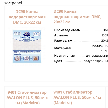
sortpanel
DC90 Канва
DC90 Канва
водорастворимая DMC,
водорастворимая
20х22 см
DMC, 20х22 см
Производитель
DM
Артикул
DC9
Размер, см
20х2
поливинил
Материал
спир
Назначение
для вышивани
Цвет
полупрозрачны
9401 Стабилизатор
9401 Стабилизатор
AVALON PLUS, 50см х 1м
AVALON PLUS, 50см х
(Madeira)
1м (Madeira)