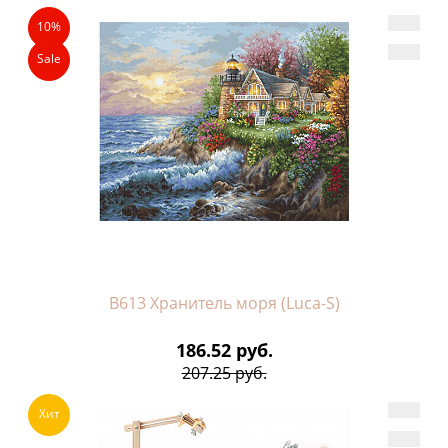
10%
Sale
B613 Хранитель моря (Luca-S)
186.52 руб.
207.25 руб.
Хит