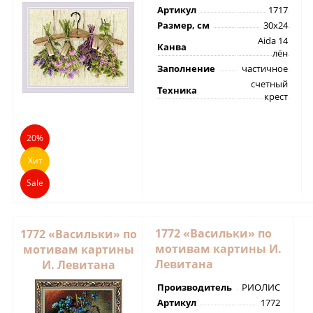
Артикул
1717
Размер, см
30х24
Aida 14
Канва
лён
Заполнение
частичное
счетный
Техника
крест
20%
Хит
Sale
1772 «Васильки» по
1772 «Васильки» по
мотивам картины И.
мотивам картины
Левитана
И. Левитана
Производитель
РИОЛИС
Артикул
1772