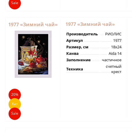
Sale
1977 «Зимний чай»
1977 «Зимний чай»
Производитель
РИОЛИС
Артикул
1977
Размер, см
18х24
Канва
Aida 14
Заполнение
частичное
счетный
Техника
крест
20%
Хит
Sale