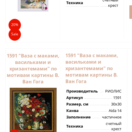
Техника
крест
20%
Sale
1591 "Ваза с маками,
1591 "Ваза с маками,
васильками и
васильками и
хризантемами" по
хризантемами" по
мотивам картины В.
мотивам картины В.
Ван Гога
Ван Гога
Производитель
РИОЛИС
Артикул
1591
Размер, см
30х30
Канва
Aida 14
Заполнение
частичное
счетный
Техника
крест