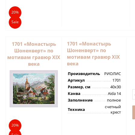
20%
Sale
1701 «Монастырь
1701 «Монастырь
Шоненверт» по
Шоненверт» по
мотивам гравюр XIX
мотивам гравюр XIX
века
века
Производитель
РИОЛИС
Артикул
1701
Размер, см
40х30
Канва
Aida 14
Заполнение
полное
счетный
Техника
крест
20%
Sale