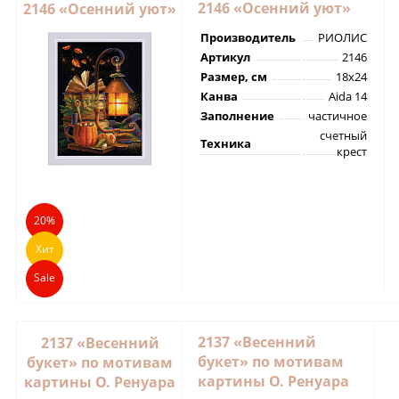
2146 «Осенний уют»
2146 «Осенний уют»
Производитель
РИОЛИС
Артикул
2146
Размер, см
18х24
Канва
Aida 14
Заполнение
частичное
счетный
Техника
крест
20%
Хит
Sale
2137 «Весенний
2137 «Весенний
букет» по мотивам
букет» по мотивам
картины О. Ренуара
картины О. Ренуара