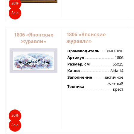
20%
Sale
1806 «Японские
1806 «Японские
журавли»
журавли»
Производитель
РИОЛИС
Артикул
1806
Размер, см
55х25
Канва
Aida 14
Заполнение
частичное
счетный
Техника
крест
20%
Sale