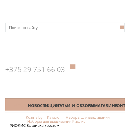
+375 29 751 66 03
КАТАЛОГ
НОВОСТИ
АКЦИИ
СТАТЬИ И ОБЗОРЫ
О МАГАЗИНЕ
КОНТА
Kuzina.by
Каталог
Наборы для вышивания
Меню
Наборы для вышивания Риолис
РИОЛИС Вышивка крестом