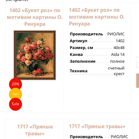
1402 «Букет роз» по
1402 «Букет роз» по
мотивам картины О.
мотивам картины О.
Ренуара
Ренуара
Производитель
РИОЛИС
Артикул
1402
Размер, см
40х48
Канва
Aida 14
Заполнение
полное
счетный
Техника
крест
20%
Хит
Sale
1717 «Пряные травы»
1717 «Пряные
травы»
Производитель
РИОЛИС