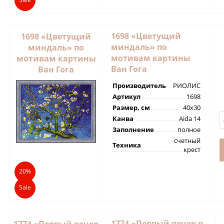
1698 «Цветущий
1698 «Цветущий
миндаль» по
миндаль» по
мотивам картины
мотивам картины
Ван Гога
Ван Гога
Производитель
РИОЛИС
Артикул
1698
Размер, см
40х30
Канва
Aida 14
Заполнение
полное
счетный
Техника
крест
20%
Sale
1774 «Первый вечер в
1774 «Первый вечер