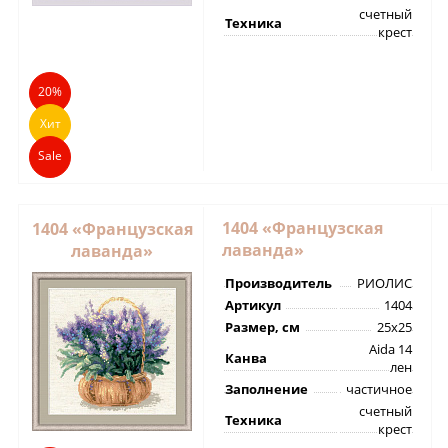
счетный
Техника
крест
20%
Хит
Sale
1404 «Французская
1404 «Французская
лаванда»
лаванда»
Производитель
РИОЛИС
Артикул
1404
Размер, см
25х25
Aida 14
Канва
лен
Заполнение
частичное
счетный
Техника
крест