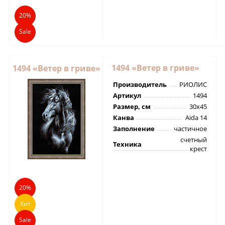
20%
Sale
1494 «Ветер в гриве»
1494 «Ветер в гриве»
Производитель
РИОЛИС
Артикул
1494
Размер, см
30х45
Канва
Aida 14
Заполнение
частичное
счетный
Техника
крест
20%
Хит
Sale