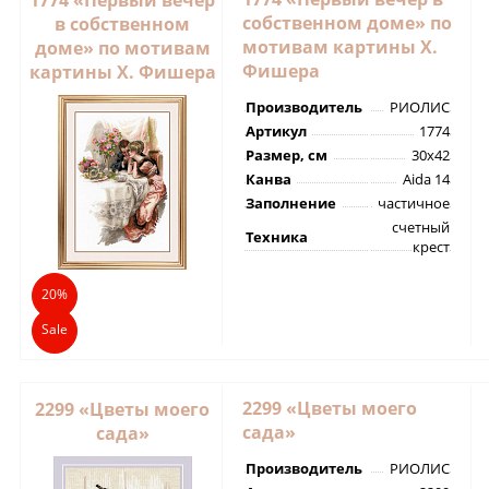
собственном доме» по
в собственном
мотивам картины Х.
доме» по мотивам
Фишера
картины Х. Фишера
Производитель
РИОЛИС
Артикул
1774
Размер, см
30х42
Канва
Aida 14
Заполнение
частичное
счетный
Техника
крест
20%
Sale
2299 «Цветы моего
2299 «Цветы моего
сада»
сада»
Производитель
РИОЛИС