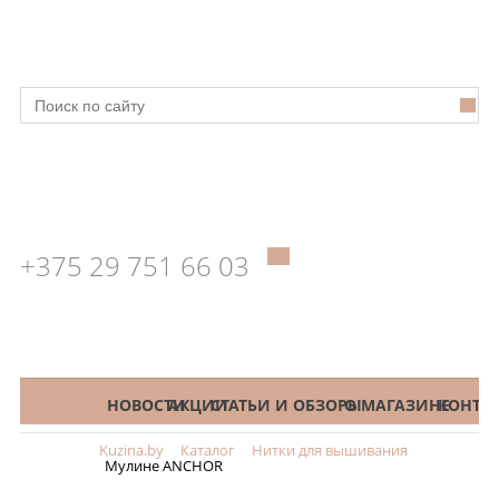
+375 29 751 66 03
КАТАЛОГ
НОВОСТИ
АКЦИИ
СТАТЬИ И ОБЗОРЫ
О МАГАЗИНЕ
КОНТА
Kuzina.by
Каталог
Нитки для вышивания
Меню
Мулине ANCHOR