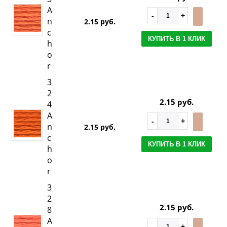
A
n
2.15 руб.
c
КУПИТЬ В 1 КЛИК
h
o
r
3
2
2.15 руб.
4
A
n
2.15 руб.
c
КУПИТЬ В 1 КЛИК
h
o
r
3
2
2.15 руб.
8
A