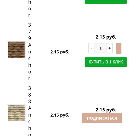
h
o
r
3
7
2.15 руб.
9
A
n
2.15 руб.
c
КУПИТЬ В 1 КЛИК
h
o
r
3
8
8
A
2.15 руб.
n
2.15 руб.
ПОДПИСАТЬСЯ
c
h
o