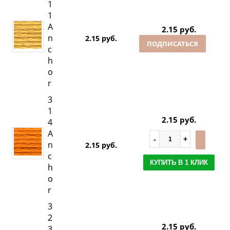
1
1
A
2.15 руб.
n
2.15 руб.
ПОДПИСАТЬСЯ
c
h
o
r
3
1
2.15 руб.
4
A
n
2.15 руб.
c
КУПИТЬ В 1 КЛИК
h
o
r
3
2
2.15 руб.
3