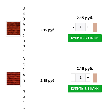
r
3
4
2.15 руб.
0
A
n
2.15 руб.
c
КУПИТЬ В 1 КЛИК
h
o
r
3
4
2.15 руб.
1
A
n
2.15 руб.
c
КУПИТЬ В 1 КЛИК
h
o
r