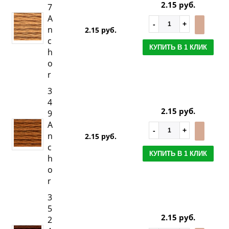
2.15 руб.
7
A
n
2.15 руб.
c
КУПИТЬ В 1 КЛИК
h
o
r
3
4
2.15 руб.
9
A
n
2.15 руб.
c
КУПИТЬ В 1 КЛИК
h
o
r
3
5
2.15 руб.
2