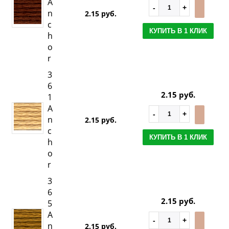
A
n
2.15 руб.
c
КУПИТЬ В 1 КЛИК
h
o
r
3
6
2.15 руб.
1
A
n
2.15 руб.
c
КУПИТЬ В 1 КЛИК
h
o
r
3
6
2.15 руб.
5
A
n
2.15 руб.