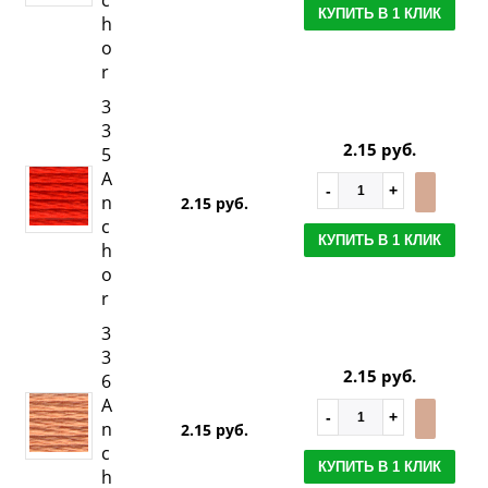
КУПИТЬ В 1 КЛИК
h
o
r
3
3
2.15 руб.
5
A
n
2.15 руб.
c
КУПИТЬ В 1 КЛИК
h
o
r
3
3
2.15 руб.
6
A
n
2.15 руб.
c
КУПИТЬ В 1 КЛИК
h