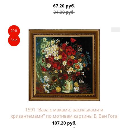
67.20 руб.
84.00 руб.
20%
Sale
1591 "Ваза с маками, васильками и
хризантемами" по мотивам картины В. Ван Гога
107.20 руб.