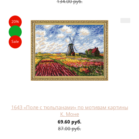
134.00 руб.
20%
Sale
1643 «Поле с тюльпанами» по мотивам картины
К. Моне
69.60 руб.
87.00 руб.