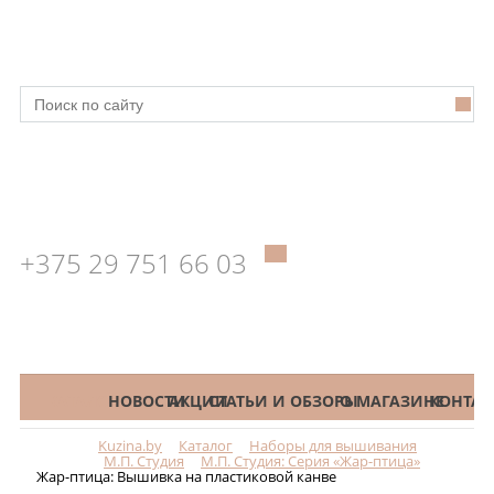
+375 29 751 66 03
КАТАЛОГ
НОВОСТИ
АКЦИИ
СТАТЬИ И ОБЗОРЫ
О МАГАЗИНЕ
КОНТАК
Kuzina.by
Каталог
Наборы для вышивания
Меню
М.П. Студия
М.П. Студия: Серия «Жар-птица»
Жар-птица: Вышивка на пластиковой канве