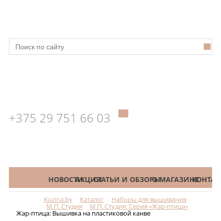
+375 29 751 66 03
КАТАЛОГ
НОВОСТИ
АКЦИИ
СТАТЬИ И ОБЗОРЫ
О МАГАЗИНЕ
КОНТАК
Kuzina.by
Каталог
Наборы для вышивания
Меню
М.П. Студия
М.П. Студия: Серия «Жар-птица»
Жар-птица: Вышивка на пластиковой канве