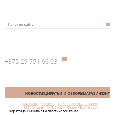
+375 29 751 66 03
КАТАЛОГ
НОВОСТИ
АКЦИИ
СТАТЬИ И ОБЗОРЫ
О МАГАЗИНЕ
КОНТАК
Kuzina.by
Каталог
Наборы для вышивания
Меню
М.П. Студия
М.П. Студия: Серия «Жар-птица»
Жар-птица: Вышивка на пластиковой канве