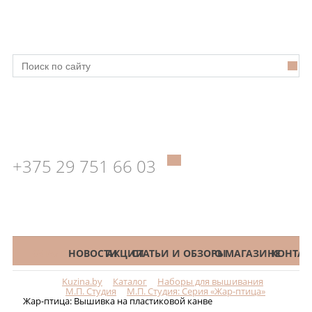
+375 29 751 66 03
КАТАЛОГ
НОВОСТИ
АКЦИИ
СТАТЬИ И ОБЗОРЫ
О МАГАЗИНЕ
КОНТАК
Kuzina.by
Каталог
Наборы для вышивания
Меню
М.П. Студия
М.П. Студия: Серия «Жар-птица»
Жар-птица: Вышивка на пластиковой канве