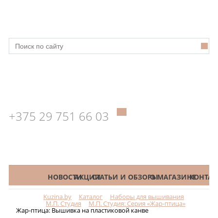
+375 29 751 66 03
КАТАЛОГ
НОВОСТИ
АКЦИИ
СТАТЬИ И ОБЗОРЫ
О МАГАЗИНЕ
КОНТАК
Kuzina.by
Каталог
Наборы для вышивания
Меню
М.П. Студия
М.П. Студия: Серия «Жар-птица»
Жар-птица: Вышивка на пластиковой канве