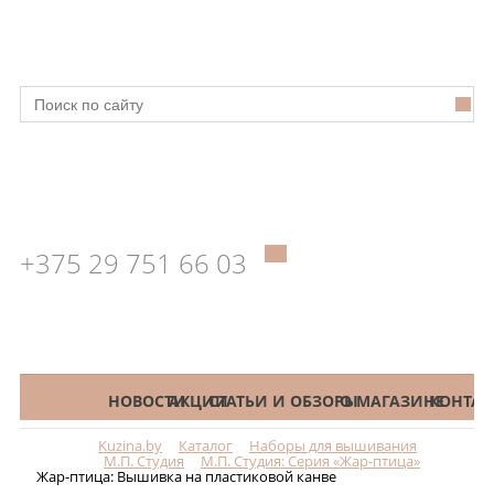
+375 29 751 66 03
КАТАЛОГ
НОВОСТИ
АКЦИИ
СТАТЬИ И ОБЗОРЫ
О МАГАЗИНЕ
КОНТАК
Kuzina.by
Каталог
Наборы для вышивания
Меню
М.П. Студия
М.П. Студия: Серия «Жар-птица»
Жар-птица: Вышивка на пластиковой канве