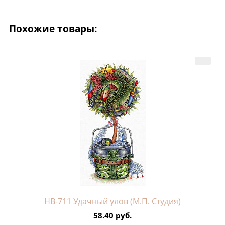
Похожие товары:
НВ-711 Удачный улов (М.П. Студия)
58.40 руб.