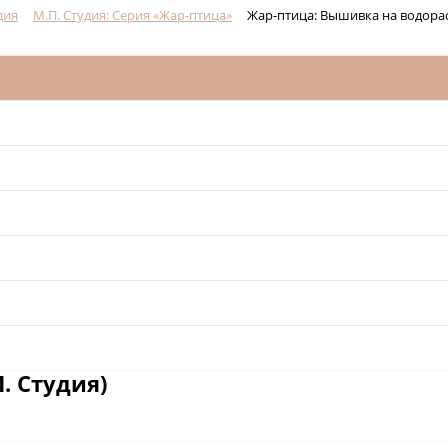
дия
М.П. Студия: Серия «Жар-птица»
Жар-птица: Вышивка на водора
. Студия)