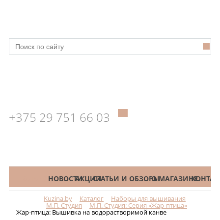
+375 29 751 66 03
КАТАЛОГ
НОВОСТИ
АКЦИИ
СТАТЬИ И ОБЗОРЫ
О МАГАЗИНЕ
КОНТАК
Kuzina.by
Каталог
Наборы для вышивания
Меню
М.П. Студия
М.П. Студия: Серия «Жар-птица»
Жар-птица: Вышивка на водорастворимой канве