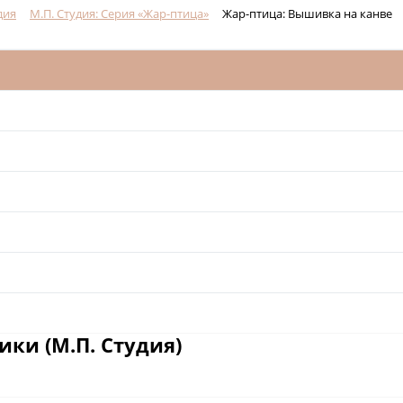
дия
М.П. Студия: Серия «Жар-птица»
Жар-птица: Вышивка на канве
ки (М.П. Студия)