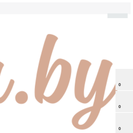
0
0
0