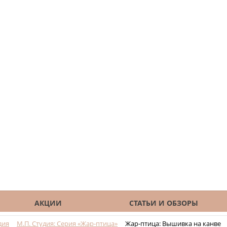
АКЦИИ
СТАТЬИ И ОБЗОРЫ
дия
М.П. Студия: Серия «Жар-птица»
Жар-птица: Вышивка на канве