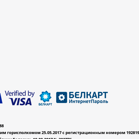
88
им горисполкомом 25.05.2017 с регистрационным номером 19281