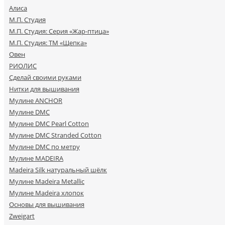
Алиса
М.П. Студия
М.П. Студия: Серия «Жар-птица»
М.П. Студия: ТМ «Щепка»
Овен
РИОЛИС
Сделай своими руками
Нитки для вышивания
Мулине ANCHOR
Мулине DMC
Мулине DMC Pearl Cotton
Мулине DMC Stranded Cotton
Мулине DMC по метру
Мулине MADEIRA
Madeira Silk натуральный шёлк
Мулине Madeira Metallic
Мулине Madeira хлопок
Основы для вышивания
Zweigart