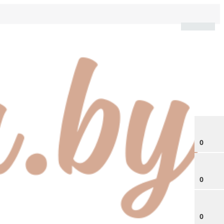
0
0
0