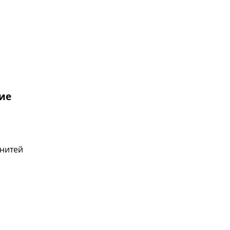
ие
 нитей