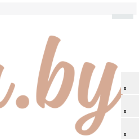
0
0
0