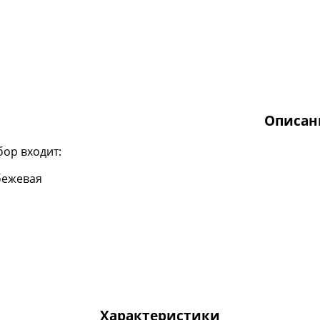
Описан
бор входит:
бежевая
Характеристики