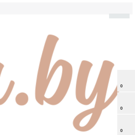
0
0
0