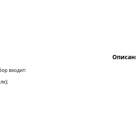
Описан
бор входит:
лк);