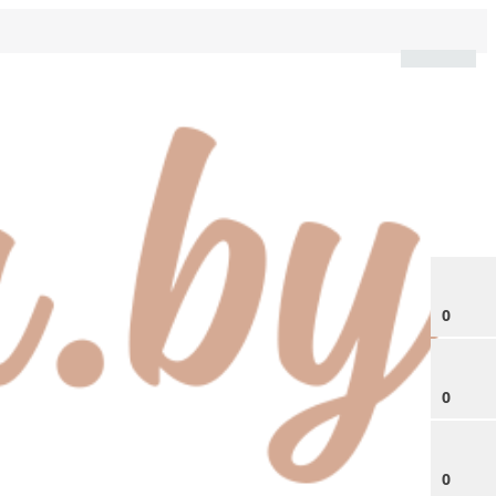
0
0
0