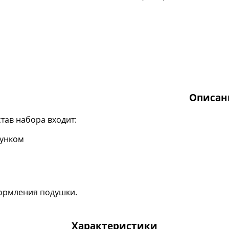
Описан
став набора входит:
сунком
формления подушки.
Характеристики