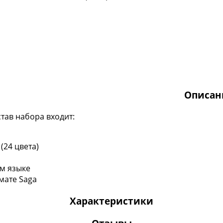
Описан
став набора входит:
(24 цвета)
ом языке
мате Saga
Характеристики