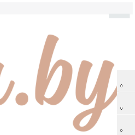
0
0
0