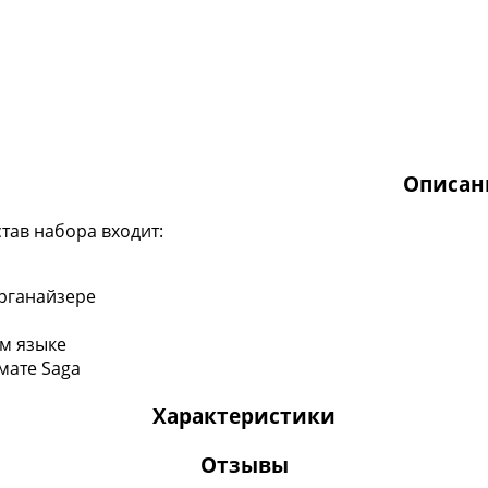
Описан
став набора входит:
органайзере
ом языке
мате Saga
Характеристики
Отзывы