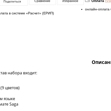
Оплата
(уз
Поделиться
Сравнение
Избранное
онлайн-оплата 
плата в системе «Расчет» (ЕРИП)
Описан
став набора входит:
(9 цветов)
ом языке
мате Saga