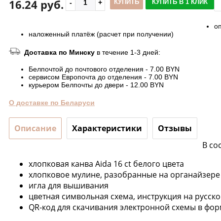
16.24 руб.
КУПИТЬ
КУПИТЬ В 1 КЛИК
о
наложенный платёж (расчет при получении)
Доставка по Минску
в течение 1-3 дней:
Белпочтой до почтового отделения - 7.00 BYN
сервисом Европочта до отделения - 7.00 BYN
курьером Белпочты до двери - 12.00 BYN
О доставке по Беларуси
Описание
Характеристики
Отзывы
В со
хлопковая канва Aida 16 ct белого цвета
хлопковое мулине, разобранные на органайзере 
игла для вышивания
цветная символьная схема, инструкция на русск
QR-код для скачивания электронной схемы в фор