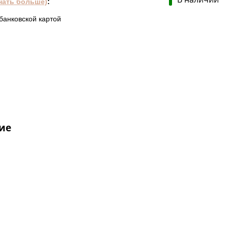
нать больше)
:
банковской картой
ие