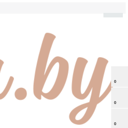
0
0
0