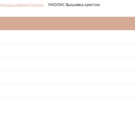
для вышивания Риолис
РИОЛИС Вышивка крестом