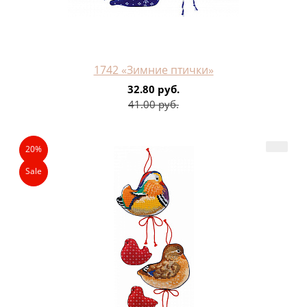
1742 «Зимние птички»
32.80 руб.
41.00 руб.
20%
Sale