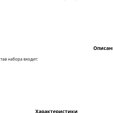
Описан
став набора входит:
Характеристики