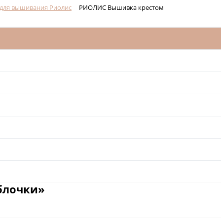
для вышивания Риолис
РИОЛИС Вышивка крестом
блочки»