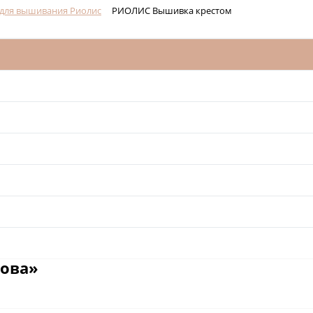
для вышивания Риолис
РИОЛИС Вышивка крестом
сова»