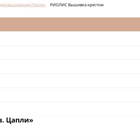
для вышивания Риолис
РИОЛИС Вышивка крестом
в. Цапли»