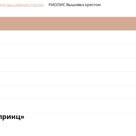
для вышивания Риолис
РИОЛИС Вышивка крестом
принц»