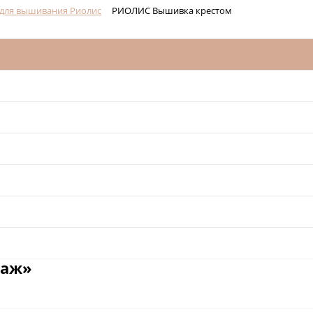
для вышивания Риолис
РИОЛИС Вышивка крестом
заж»