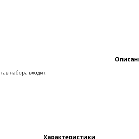
Описан
став набора входит:
Характеристики