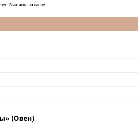
вен: Вышивка на канве
ы» (Овен)