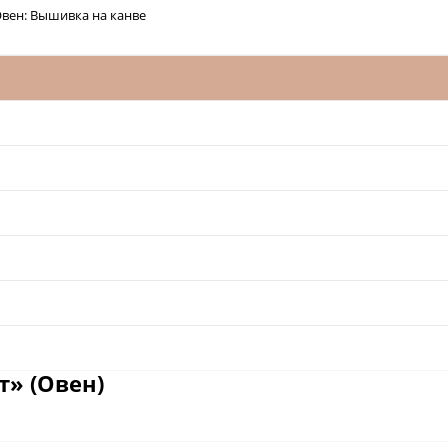
вен: Вышивка на канве
» (Овен)