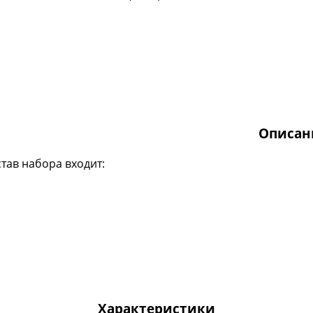
Описан
став набора входит:
Характеристики