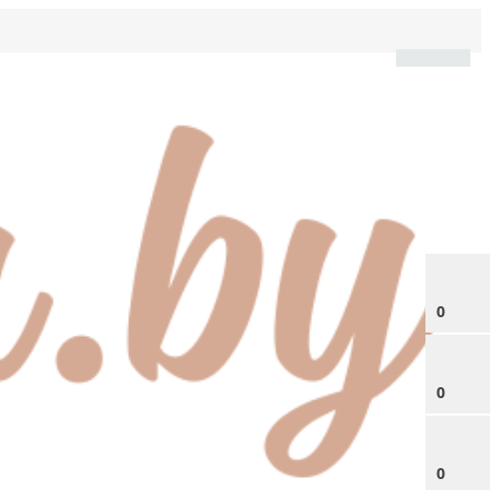
0
0
0