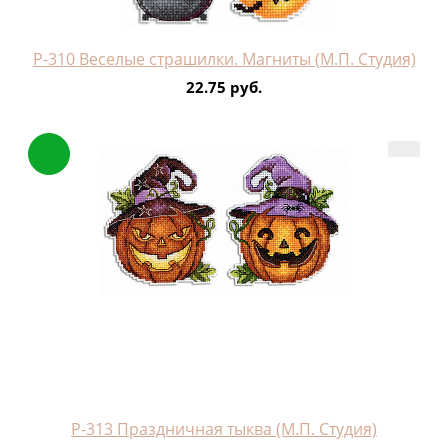
Р-310 Веселые страшилки. Магниты (М.П. Студия)
22.75 руб.
Р-313 Праздничная тыква (М.П. Студия)