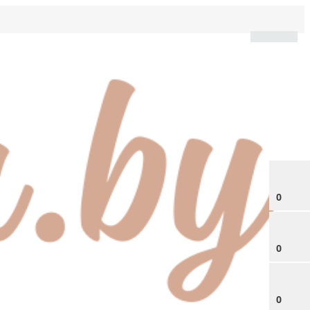
0
0
0