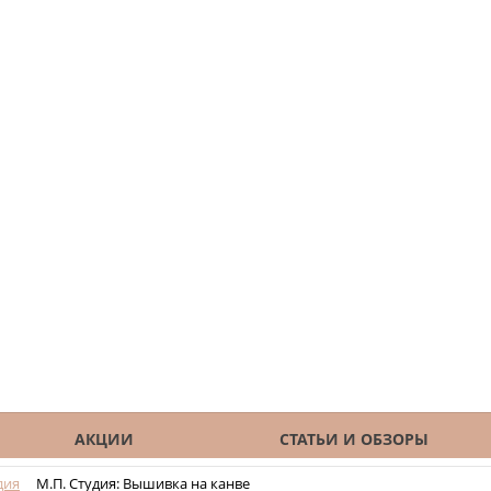
АКЦИИ
СТАТЬИ И ОБЗОРЫ
дия
М.П. Студия: Вышивка на канве