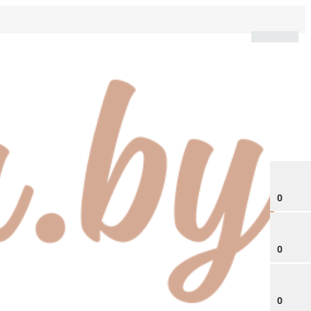
0
0
0