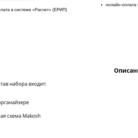
онлайн-оплата 
плата в системе «Расчет» (ЕРИП)
Описан
став набора входит:
органайзере
ная схема Makosh